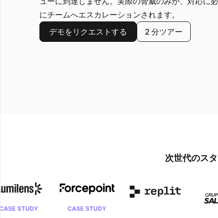
ューに到達しません。実際の脅威のみが、対応に
にチームへエスカレーションされます。
デモをリクエストする
2 分ツアー
次世代のスタ
UDY
CASE STUDY