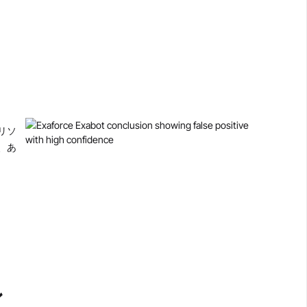
リソ
、あ
ン