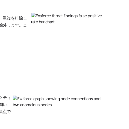
し、重複を排除し
除外します。こ
クティ
問い、
観点で