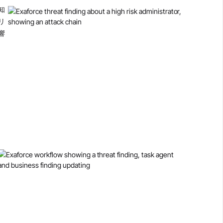
知
リ
響