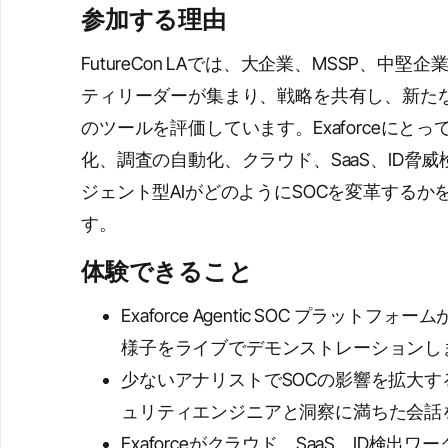
参加する理由
FutureCon LAでは、大企業、MSSP、中
ティリーダーが集まり、戦略を共有し、新た
のツールを評価しています。Exaforceにと
化、調査の自動化、クラウド、SaaS、ID脅
ジェント型AIがどのようにSOCを変革するか
す。
体験できること
Exaforce Agentic SOC プラット
様子をライブでデモンストレーションし
少ないアナリストでSOCの影響を拡大
ュリティエンジニアと洞察に満ちた会話
Exaforceがクラウド、SaaS、ID検出