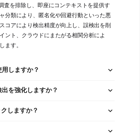
動調査を排除し、即座にコンテキストを提供す
ャ分類により、匿名化や回避行動といった悪
スコアにより検出精度が向上し、誤検出を削
イント、クラウドにまたがる相関分析によ
します。
を使用しますか？
律システム情報、ホスティングプロバイダー情報、
で検出を強化しますか？
トラクチャ分類を取得します。
PDBに照会してレピュテーションとコンテキストを取
ロックしますか？
ーに統合します。アナリストはプラットフォームを
、レポート概要を確認できます。
アージに活用されますが、ブロックの判断は既存のセキ
ライアンス要件に応じて、ブロックやフラグ付けな