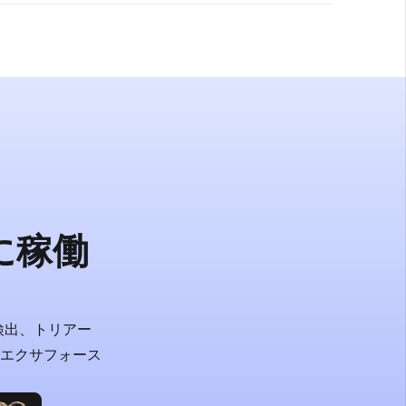
ポイントやTor出口ノードなどを識別し、ユーザー行動
に稼働
検出、トリアー
エクサフォース