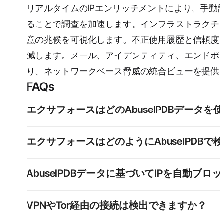
リアルタイムのIPエンリッチメントにより、手
ることで調査を加速します。インフラストラクチ
意の兆候を可視化します。不正使用履歴と信頼度
減します。メール、アイデンティティ、エンドポ
り、ネットワークベース脅威の統合ビューを提供
FAQs
エクサフォースはどのAbuseIPDBデータ
不正使用信頼度スコア、レポート履歴、位置情報、自
エクサフォースはどのようにAbuseIPDB
およびVPN・Tor・匿名化サービスなどのインフラス
IPが任意のテレメトリソースに出現すると、AbuseI
AbuseIPDBデータに基づいてIPを自動ブ
得し、それを検出タイムラインおよび調査ワークフロ
離れることなく、スコア、位置情報、インフラタイプ
AbuseIPDBのインテリジェンスは検出およびトリ
VPNやTor経由の接続は検出できますか？
ュリティポリシーに従います。リスク許容度やコンプ
どの対応を設定できます。