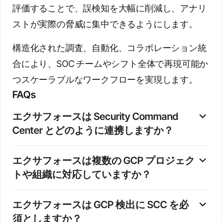
評価することで、誤検知を大幅に削減し、アナリ
ストが実際の脅威に集中できるようにします。
構造化された調査、自動化、コラボレーション統
合により、SOC チームやシフト全体で再現可能か
つスケーラブルなワークフローを実現します。
FAQs
エクサフォースは Security Command 
Center とどのように連携しますか？
エクサフォースは GCP プロジェクトから SCC の検出結
エクサフォースは複数の GCP プロジェク
果を取り込み、それを Exabot による調査のトリガーと
トや組織に対応していますか？
して使用します。各検出結果について、関連する Cloud
Audit Logs、アイデンティティおよびセッション情報、
はい。エクサフォースは複数の接続された GCP プロジ
リソースコンテキストを取得し、詳細な評価と推奨対
エクサフォースは GCP 検出に SCC を必
ェクトから SCC 検出結果、Cloud Audit Logs、構成デー
応を生成します。
須としますか？
タを取り込みます。検出結果は単一の調査ビューに正