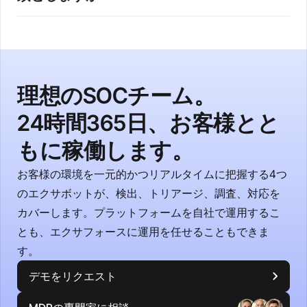
規化され、プロジェクト横断のアクティビティ、ID 利
いいえ。エクサフォースは独自の高精度な GCP 検出機
用状況、リソースの挙動を一元的に可視化できます。
能を備えており、SCC や SIEM の検出と併用すること
も、単独で運用することも可能です。標準の検出ライ
ブラリをそのまま利用できるほか、環境や脅威モデル
理想のSOCチーム。
に応じたカスタム検出の定義にも対応しています。
24時間365日、お客様とと
もに稼働します。
お客様の環境を一元的かつリアルタイムに把握する4つ
のエクサボットが、検出、トリアージ、調査、対応を
カバーします。プラットフォームを自社で運用するこ
とも、エクサフォースに運用を任せることもできま
す。
デモをリクエスト