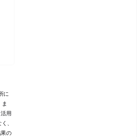
所に
。ま
も活用
なく、
結果の