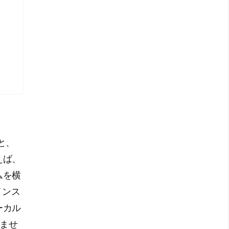
と、
えば、
ムを横
インス
ーカル
きませ