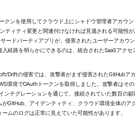
ionsトークンを使用してクラウド上にシャドウ管理者アカウ
イデンティティ変更と関連付けなければ見逃される可能性が
持つサードパーティアプリが、侵害されたユーザーアカウ
入経路を明らかにできるのは、統合されたSaaSアクセ
ft/Driftの侵害では、攻撃者がまず侵害されたGitHubア
AWS環境でOAuthトークンを取得しました。攻撃者はそ
orceのインテグレーションを通じて、接続されていた数百の顧
がGitHub、アイデンティティ、クラウド環境全体のア
ォームのログは正常に見えていた可能性があります。