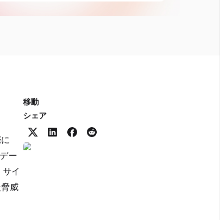
移動
シェア
際に
はデー
。サイ
た脅威