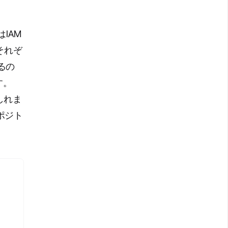
IAM
それぞ
るの
す。
しれま
ポジト
。