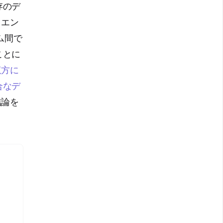
存のデ
。エン
ム間で
ことに
双方に
合なデ
結論を