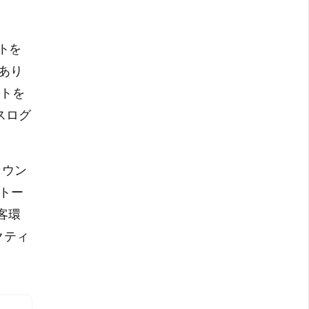
ントを
あり
ントを
スログ
カウン
のトー
客環
クティ