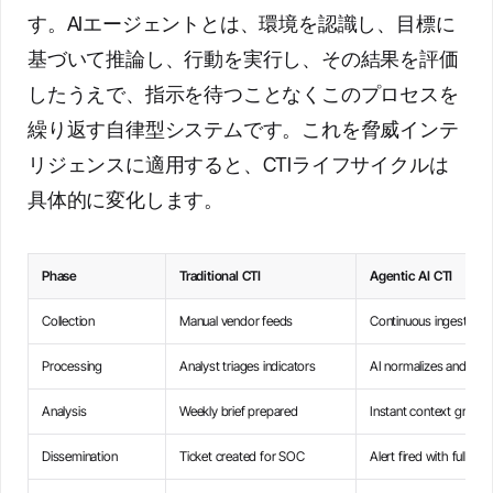
す。AIエージェントとは、環境を認識し、目標に
基づいて推論し、行動を実行し、その結果を評価
したうえで、指示を待つことなくこのプロセスを
繰り返す自律型システムです。これを脅威インテ
リジェンスに適用すると、CTIライフサイクルは
具体的に変化します。
Phase
Traditional CTI
Agentic AI CTI
Collection
Manual vendor feeds
Continuous ingestion 
Processing
Analyst triages indicators
AI normalizes and corre
Analysis
Weekly brief prepared
Instant context graph:
Dissemination
Ticket created for SOC
Alert fired with full inv